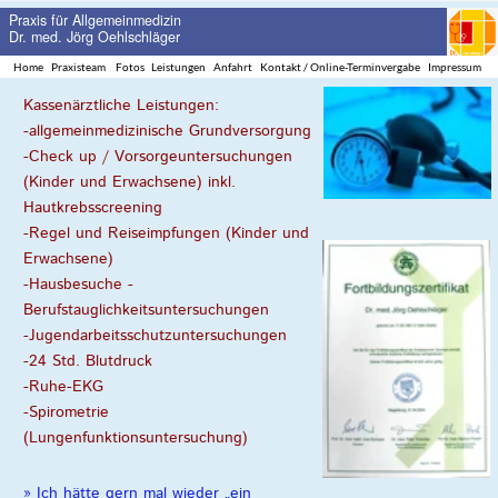
Praxis für Allgemeinmedizin
Dr. med. Jörg Oehlschläger
Home
Praxisteam
Fotos
Leistungen
Anfahrt
Kontakt / Online-Terminvergabe
Impressum
Kassenärztliche Leistungen:
-allgemeinmedizinische Grundversorgung
-Check up / Vorsorgeuntersuchungen
(Kinder und Erwachsene) inkl.
Hautkrebsscreening
-Regel und Reiseimpfungen (Kinder und
Erwachsene)
-Hausbesuche -
Berufstauglichkeitsuntersuchungen
-Jugendarbeitsschutzuntersuchungen
-24 Std. Blutdruck
-Ruhe-EKG
-Spirometrie
(Lungenfunktionsuntersuchung)
» Ich hätte gern mal wieder „ein
großes Blutbild “«
Sie möchten gern eine Vorsorgevollmacht und eine
Betreuungsverfügung erstellen, hier finden Sie Formulare des
Bundesministeriums der Justiz